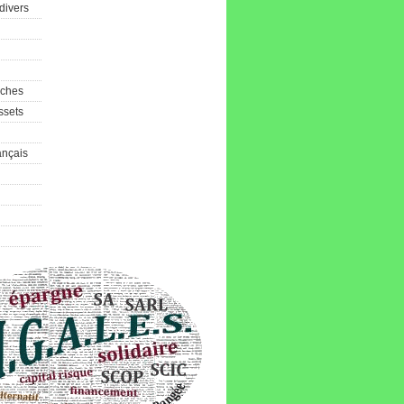
divers
aches
ssets
ançais