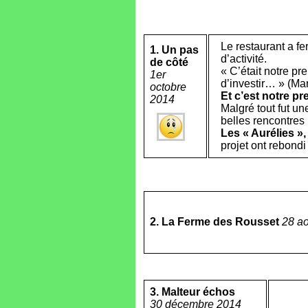
Le restaurant a f
1. Un pas
d’activité.
de côté
« C’était notre pr
1er
d’investir… » (Ma
octobre
Et c’est notre pr
2014
Malgré tout fut u
belles rencontres 
Les « Aurélies »
projet ont rebondi
2. La Ferme des Rousset
28 a
3. Malteur échos
30 décembre 2014