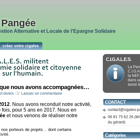
a Pangée
tion Alternative et Locale de l'Epargne Solidaire
créez votre cigales
C.I.G.A.L.E.S.
La Pan
C.I.G.A
la NEF,
dans u
aussi à
és que nous avons accompagnées…
t divers
Laisser un commentaire
CONTACT
 2012
. Nous avons reconduit notre activité,
 fois, pour 5 ans en 2017. Nous en
contact@cigales-p
ée
et nous venons de réaliser notre
06 81 75 62 26 (tél
du gérant)
nos porteurs de projets… dont certains
ivité.
Catégories