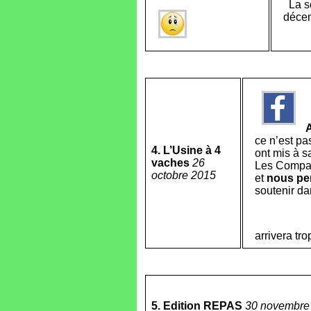
La so
déce
ce n’est pa
4. L’Usine à 4
ont mis à sa
vaches
26
Les Compagn
octobre 2015
et
nous pe
soutenir da
arrivera tr
5. Edition REPAS
30 novembre