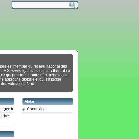
gée est membre du réseau national des
.L.E.S. www.cigales.asso.fr et adhérente à
 ce qui positionne notre démarche locale
ne approche globale et qui s'associe
 des valeurs de fond.
Meta
angee.fr
Connexion
 privé