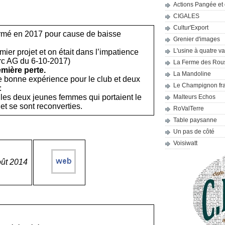
Actions Pangée et 
CIGALES
Cultur'Export
ermé en 2017 pour cause de baisse
Grenier d'images
L'usine à quatre v
emier projet et on était dans l’impatience
rc AG du 6-10-2017)
La Ferme des Rou
emière perte.
La Mandoline
ne bonne expérience pour le club et deux
Le Champignon fr
:
,
les deux jeunes femmes qui portaient le
Malteurs Echos
 et se sont reconverties.
RoValTerre
Table paysanne
Un pas de côté
Voisiwatt
oût 2014