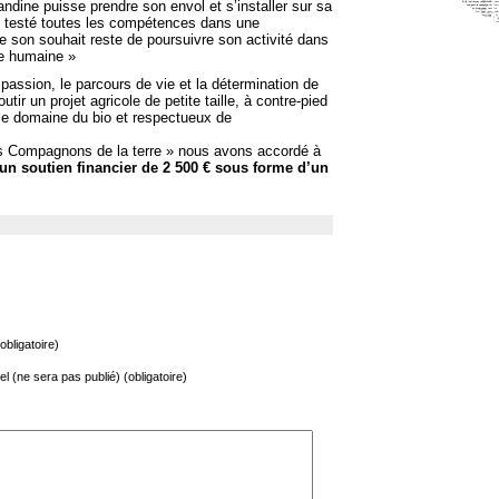
ndine puisse prendre son envol et s’installer sur sa
et testé toutes les compétences dans une
ue son souhait reste de poursuivre son activité dans
lle humaine »
passion, le parcours de vie et la détermination de
tir un projet agricole de petite taille, à contre-pied
s le domaine du bio et respectueux de
Les Compagnons de la terre » nous avons accordé à
un soutien financier de 2 500 € sous forme d’un
bligatoire)
el (ne sera pas publié) (obligatoire)