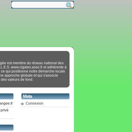
gée est membre du réseau national des
.L.E.S. www.cigales.asso.fr et adhérente à
 ce qui positionne notre démarche locale
ne approche globale et qui s'associe
 des valeurs de fond.
Meta
angee.fr
Connexion
 privé