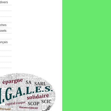
divers
aches
ssets
ançais