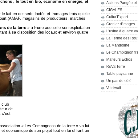
chons , le tout en bio, économe en énergie, et
Actions Pangée et 
CIGALES
le lait en desserts lactés et fromages frais qu’elle
Cultur'Export
 court.(AMAP, magasins de producteurs, marchés
Grenier d'images
s de la terre
» à Eurre accueille son exploitation
L'usine à quatre v
tant à sa disposition des locaux et environ quatre
La Ferme des Rou
La Mandoline
Le Champignon fr
Malteurs Echos
RoValTerre
Table paysanne
Un pas de côté
Voisiwatt
 club
teur de
 c’est
 l’association « Les Compagnons de la terre » va lui
e et économique de son projet tout en lui offrant un