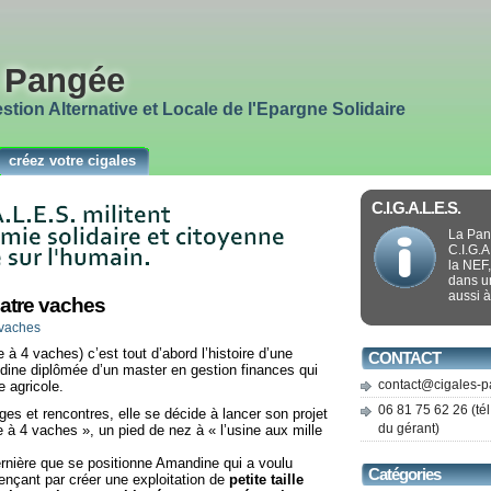
a Pangée
tion Alternative et Locale de l'Epargne Solidaire
créez votre cigales
C.I.G.A.L.E.S.
La Pan
C.I.G.A
la NEF,
dans u
aussi à
atre vaches
 vaches
à 4 vaches) c’est tout d’abord l’histoire d’une
CONTACT
ine diplômée d’un master en gestion finances qui
contact@cigales-p
 agricole.
06 81 75 62 26 (tél
ages et rencontres, elle se décide à lancer son projet
du gérant)
e à 4 vaches », un pied de nez à « l’usine aux mille
ernière que se positionne Amandine qui a voulu
Catégories
nçant par créer une exploitation de
petite taille