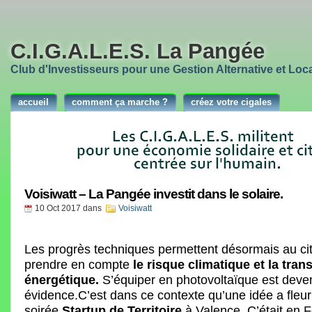
C.I.G.A.L.E.S. La Pangée
Club d'Investisseurs pour une Gestion Alternative et Loca
accueil
comment ça marche ?
créez votre cigales
Voisiwatt – La Pangée investit dans le solaire.
10 Oct 2017
dans
Voisiwatt
Les progrès techniques permettent désormais au ci
prendre en compte
le risque climatique et la trans
énergétique.
S’équiper en photovoltaïque est deve
évidence.C’est dans ce contexte qu’une idée a fleuri
soirée
Startup de Territoire
à Valence. C’était en F